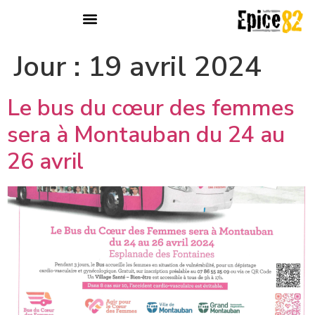
Pôle réduction des risques par l’activité et le travail
Pôle prévention / intervention précoce
Pôle accompagnement vers et dans le soin
Jour :
19 avril 2024
Le bus du cœur des femmes
sera à Montauban du 24 au
26 avril